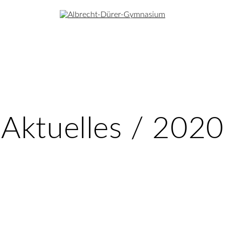
Aktuelles / 2020
Die ADO
Unterricht
Menschen
Dalton-Pädagogik
Sprachen
Kollegium
Musikbetonte Schule
MINT
Schulleitun
en
Begabungsförderung
Gesellschafts­wissenschaften
Schulsoziala
Offener Ganztag
Kreative Fächer
SV-Team
Schüleraustausch
Sport
Gesamtelter
Kooperationen
Förderverei
Berufsorientierung