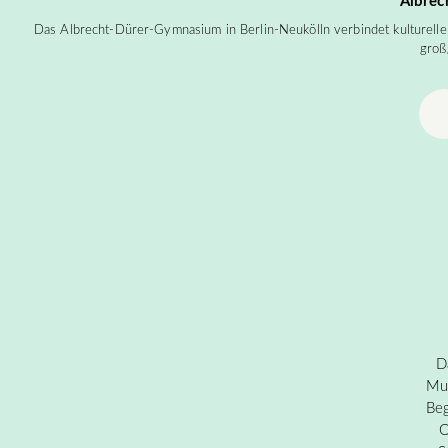
Albrec
Das Albrecht-Dürer-Gymnasium in Berlin-Neukölln verbindet kulturelle V
groß
D
Mus
Be
O