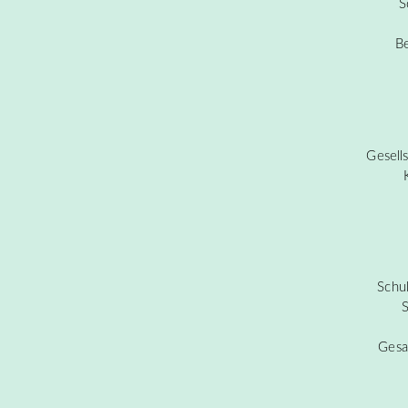
S
Be
Gesell
Schu
S
Gesa