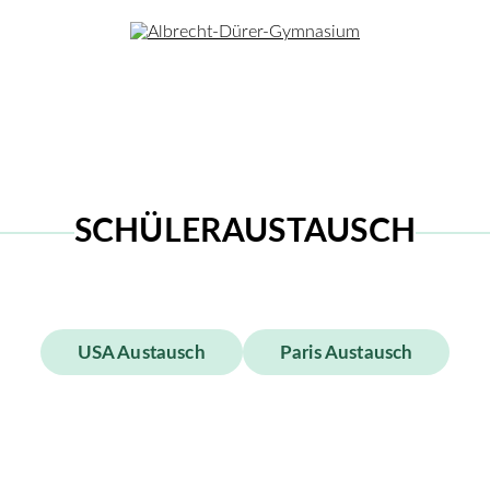
SCHÜLERAUSTAUSCH
Die ADO
Unterricht
Menschen
Dalton-Pädagogik
Sprachen
Kollegium
Musikbetonte Schule
MINT
Schulleitun
USA Austausch
Paris Austausch
en
Begabungsförderung
Gesellschafts­wissenschaften
Schulsoziala
Offener Ganztag
Kreative Fächer
SV-Team
Schüleraustausch
Sport
Gesamtelter
Kooperationen
Förderverei
Berufsorientierung