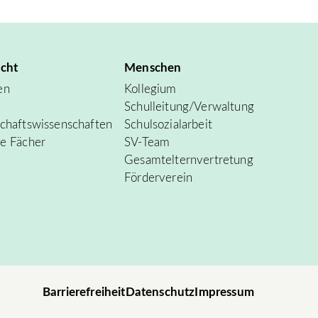
icht
Menschen
en
Kollegium
Schulleitung/Verwaltung
chafts­wissenschaften
Schulsozialarbeit
ve Fächer
SV-Team
Gesamtelternvertretung
Förderverein
Barrierefreiheit
Datenschutz
Impressum