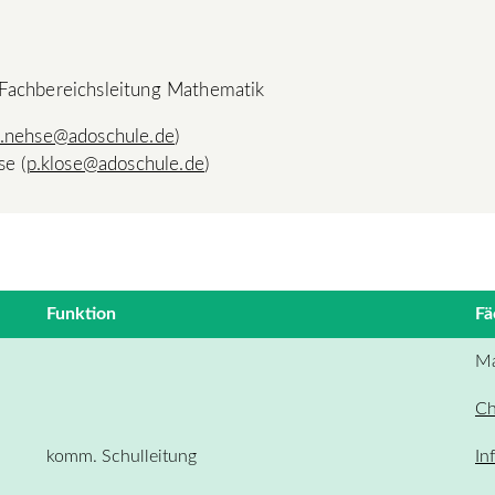
Fachbereichsleitung Mathematik
.nehse@adoschule.de
)
se (
p.klose@adoschule.de
)
Funktion
Fä
Ma
Ch
komm. Schulleitung
In