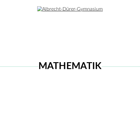
MATHEMATIK
Die ADO
Unterricht
Menschen
Dalton-Pädagogik
Sprachen
Kollegium
Musikbetonte Schule
MINT
Schulleitun
en
Begabungsförderung
Gesellschafts­wissenschaften
Schulsoziala
Offener Ganztag
Kreative Fächer
SV-Team
Schüleraustausch
Sport
Gesamtelter
Kooperationen
Förderverei
Berufsorientierung