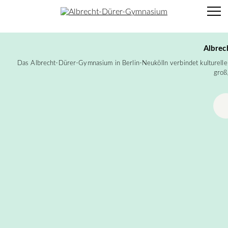
Albrec
Das Albrecht-Dürer-Gymnasium in Berlin-Neukölln verbindet kulturelle V
groß
Infos
Die ADO
Unterricht
Menschen