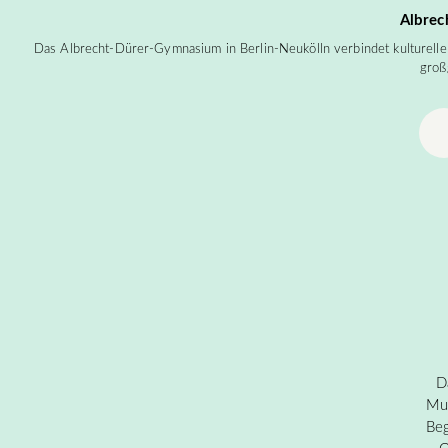
Albrec
Das Albrecht-Dürer-Gymnasium in Berlin-Neukölln verbindet kulturelle V
groß
D
Mus
Be