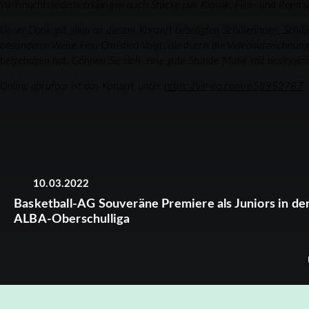
Weihnachtsliedern erklangen auch Stücke aus Klassik, Film- und Popm
Unser Dank gilt allen an diesem Konzert beteiligten Schülerinnen, Sch
besonderer Weise Frau Christina Voigt, die durch die Videoaufzeichn
beigetragen hat. Gönnen Sie sich eine gute Stunde Musik mit besinnlic
Online abrufbar ist das Konzert unter
https://vimeo.com/658952787
10.03.2022
Basketball-AG Souveräne Premiere als Juniors in de
ALBA-Oberschulliga